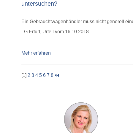
untersuchen?
Ein Gebrauchtwagenhändler muss nicht generell e
LG Erfurt, Urteil vom 16.10.2018
Mehr erfahren
[1]
2
3
4
5
6
7
8
⏭