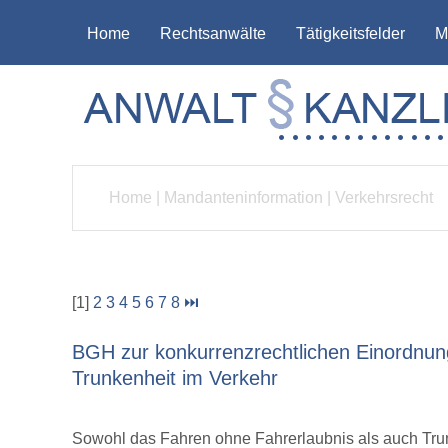
Home
Rechtsanwälte
Tätigkeitsfelder
M
Home
|
Mandanteninformation
|
Verkehrsrecht
[1]
2
3
4
5
6
7
8
⏭
BGH zur konkurrenzrechtlichen Einordnun
Trunkenheit im Verkehr
Sowohl das Fahren ohne Fahrerlaubnis als auch Trun