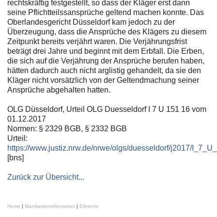
rechtskräftig festgestellt, so dass der Kläger erst dann
seine Pflichtteilssansprüche geltend machen konnte. Das
Oberlandesgericht Düsseldorf kam jedoch zu der
Überzeugung, dass die Ansprüche des Klägers zu diesem
Zeitpunkt bereits verjährt waren. Die Verjährungsfrist
beträgt drei Jahre und beginnt mit dem Erbfall. Die Erben,
die sich auf die Verjährung der Ansprüche berufen haben,
hätten dadurch auch nicht arglistig gehandelt, da sie den
Kläger nicht vorsätzlich von der Geltendmachung seiner
Ansprüche abgehalten hatten.
OLG Düsseldorf, Urteil OLG Duesseldorf I 7 U 151 16 vom
01.12.2017
Normen: § 2329 BGB, § 2332 BGB
Urteil:
https://www.justiz.nrw.de/nrwe/olgs/duesseldorf/j2017/I_7_
[bns]
Zurück zur Übersicht...
Home
|
Mandanteninformation
|
Erbrecht