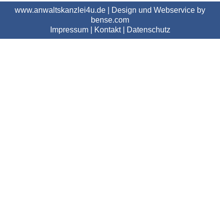
www.anwaltskanzlei4u.de | Design und Webservice by
bense.com
Impressum
|
Kontakt
|
Datenschutz